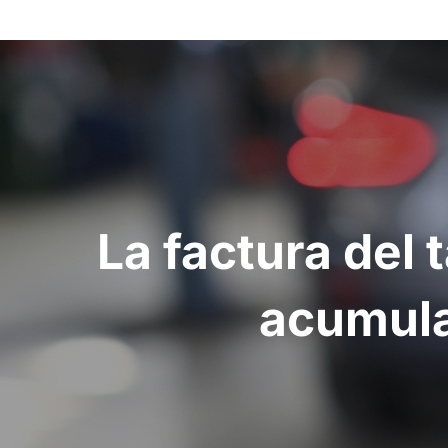
Navegación
de
entradas
La factura del
acumula