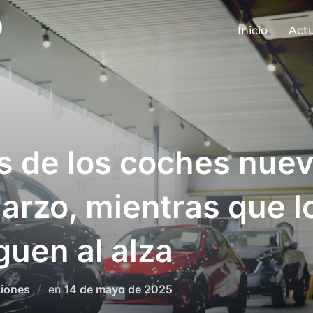
Inicio
Act
s de los coches nue
rzo, mientras que l
guen al alza
Publicado
iones
en
14 de mayo de 2025
el