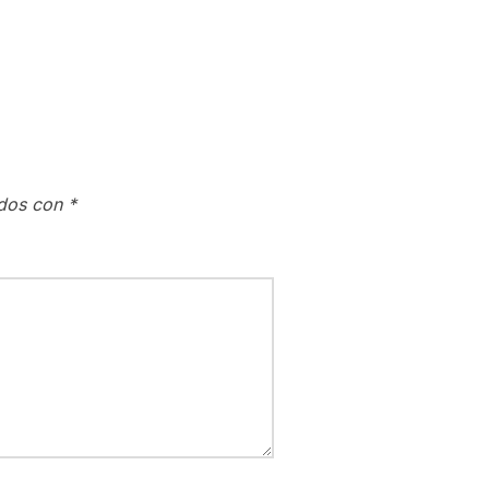
ados con
*