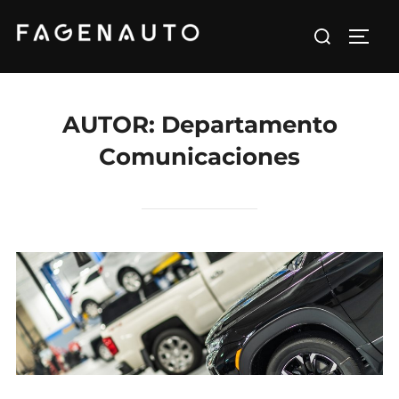
Saltar
Buscar:
al
ALTE
contenido
AUTOR:
Departamento
Comunicaciones