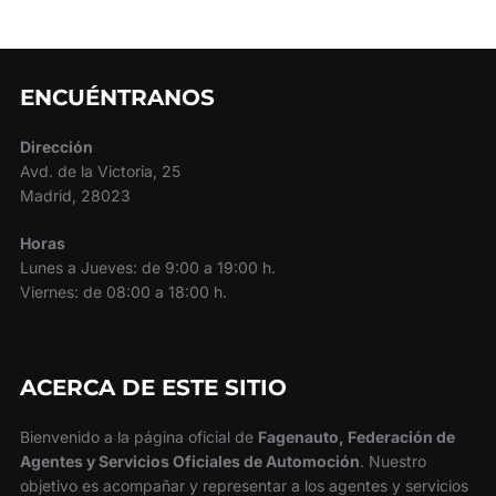
de
entradas
ENCUÉNTRANOS
Dirección
Avd. de la Victoria, 25
Madrid, 28023
Horas
Lunes a Jueves: de 9:00 a 19:00 h.
Viernes: de 08:00 a 18:00 h.
ACERCA DE ESTE SITIO
Bienvenido a la página oficial de
Fagenauto, Federación de
Agentes y Servicios Oficiales de Automoción
. Nuestro
objetivo es acompañar y representar a los agentes y servicios