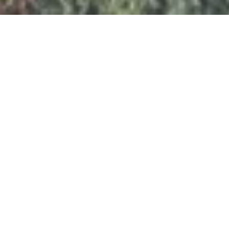
NUESTRA ALIANZA: UNIDOS PARA EL ÉXITO
Fagenauto está constituida por las siguientes
asociaciones: FNAR, ANRAO, ANESAT, ASOAP,
ANTAN, ASEVAS, ANSOBEMI y ANTAP. Juntas,
trabajamos para ofrecer la mejor asesoría y apoyo
a cada taller, asegurando que tomen las decisiones
más acertadas para alcanzar el éxito.