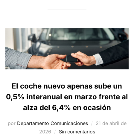
El coche nuevo apenas sube un
0,5% interanual en marzo frente al
alza del 6,4% en ocasión
Publicado
por
Departamento Comunicaciones
21 de abril de
el
2026
Sin comentarios