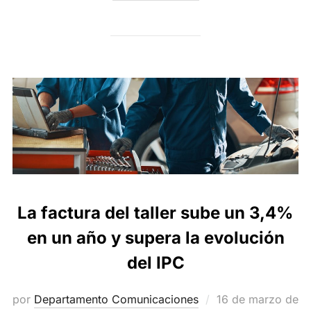
La factura del taller sube un 3,4%
en un año y supera la evolución
del IPC
Publicado
por
Departamento Comunicaciones
16 de marzo de