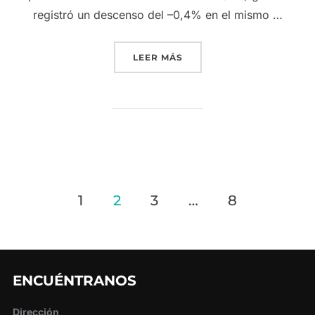
registró un descenso del –0,4% en el mismo …
«EL MANTENIMIENTO Y RE
LEER MÁS
Paginación
1
2
3
…
8
de
entradas
ENCUÉNTRANOS
Dirección