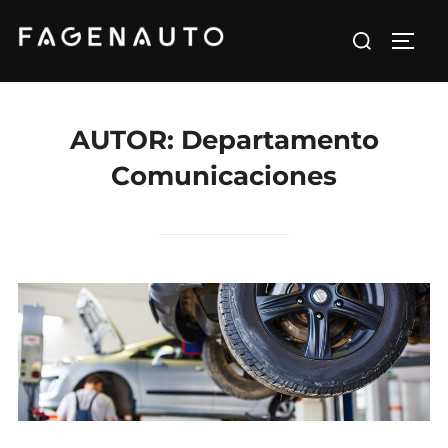
Saltar
Buscar:
al
ALTE
contenido
AUTOR:
Departamento
Comunicaciones