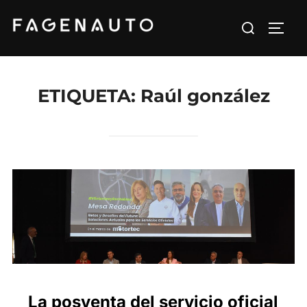
Saltar
Buscar:
al
ALTE
contenido
ETIQUETA:
Raúl gonzález
La posventa del servicio oficial