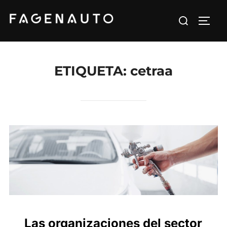
Saltar
Buscar:
al
ALTE
contenido
ETIQUETA:
cetraa
Las organizaciones del sector