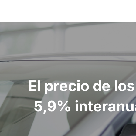
Navegación
de
entradas
El precio de l
5,9% interanua