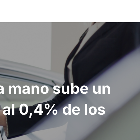
da mano sube un
 al 0,4% de los