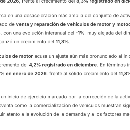
 de 2026
, frente al crecimiento del
8,3% registrado en di
a en una desaceleración más amplia del conjunto de activ
gado de
venta y reparación de vehículos de motor y motoc
o
, con una evolución interanual del
-1%
, muy alejada del d
canzó un crecimiento del
11,3%
.
culos de motor
acusa un ajuste aún más pronunciado al ini
incremento del
4,2% registrado en diciembre
. En términos i
8% en enero de 2026
, frente al sólido crecimiento del
11,8
 un inicio de ejercicio marcado por la corrección de la acti
osventa como la comercialización de vehículos muestran sig
guir atento a la evolución de la demanda y a los factores 