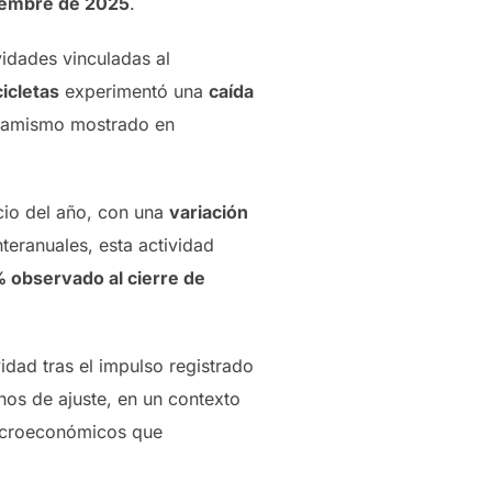
ciembre de 2025
.
idades vinculadas al
icletas
experimentó una
caída
inamismo mostrado en
cio del año, con una
variación
nteranuales, esta actividad
% observado al cierre de
vidad tras el impulso registrado
nos de ajuste, en un contexto
macroeconómicos que