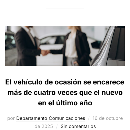
El vehículo de ocasión se encarece
más de cuatro veces que el nuevo
en el último año
Publicado
por
Departamento Comunicaciones
16 de octubre
el
de 2025
Sin comentarios