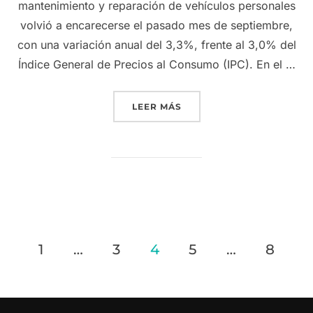
mantenimiento y reparación de vehículos personales
volvió a encarecerse el pasado mes de septiembre,
con una variación anual del 3,3%, frente al 3,0% del
Índice General de Precios al Consumo (IPC). En el …
«LOS PRECIOS DE LOS SER
LEER MÁS
Paginación
1
…
3
4
5
…
8
de
entradas