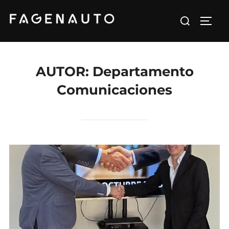
Saltar
Buscar:
al
ALTE
contenido
AUTOR:
Departamento
Comunicaciones