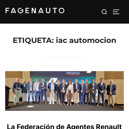
Saltar
Buscar:
al
ALTE
contenido
ETIQUETA:
iac automocion
La Federación de Agentes Renault