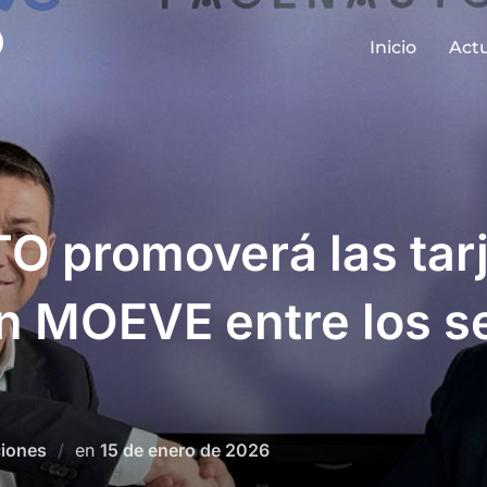
Inicio
Act
 promoverá las tarj
ón MOEVE entre los s
Publicado
iones
en
15 de enero de 2026
el