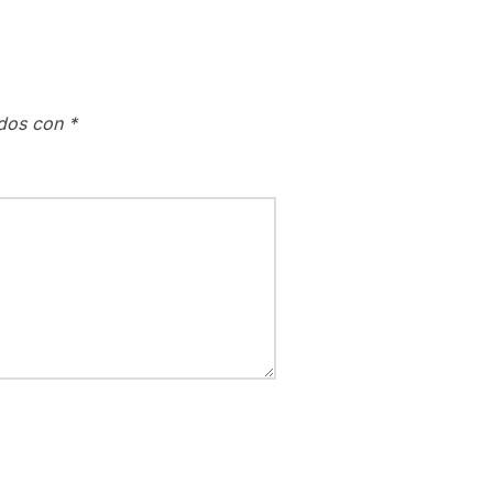
ados con
*