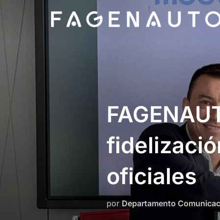
Saltar
al
contenido
FAGENAUTO
fidelizaci
oficiales
por
Departamento Comunicac